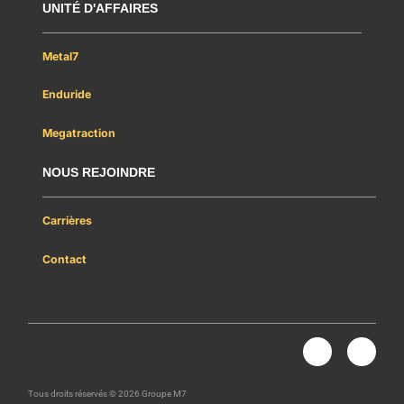
UNITÉ D'AFFAIRES
Metal7
Enduride
Megatraction
NOUS REJOINDRE
Carrières
Contact
Nous rejoindre
L
Y
i
o
n
u
k
t
Tous droits réservés © 2026 Groupe M7
e
u