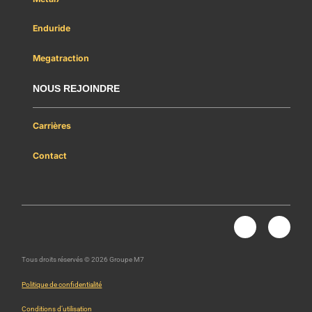
Enduride
Megatraction
NOUS REJOINDRE
Carrières
Contact
Nous rejoindre
L
Y
i
o
n
u
k
t
Tous droits réservés © 2026 Groupe M7
e
u
d
b
Politique de confidentialité
i
e
n
Conditions d’utilisation